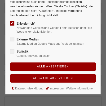
möglicherweise auch ohne Rechtsbehelfsmöglichkeiten,
verarbeitet werden können. Wenn Sie die Cookies (Statistik) oder
Externe Medien nicht "Auswählen", findet die vorgehend
beschriebene Übermittlung nicht statt.
Programm
Erforderlich*
Notwendige Cookies und Google Fonts zulassen damit die
Website korrekt funktioniert
Externe Medien
Externe Medien Google Maps und Youtube zulassen
Pflichtfeld
E-Mail
*
Statistik
Google Analytics zulassen
Pflichtfeld
Veranstaltungstag
*
Datenschutzerklärung
Impressum
Weitere Informationen
Personenzahl