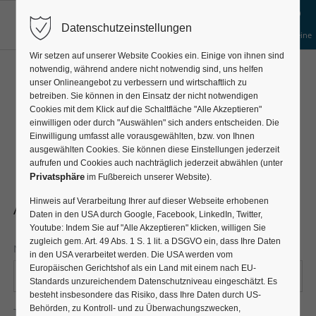
Datenschutzeinstellungen
Gruppen-
Gutscheine
Anfrage
Wir setzen auf unserer Website Cookies ein. Einige von ihnen sind
notwendig, während andere nicht notwendig sind, uns helfen
BAROKKOKKO
unser Onlineangebot zu verbessern und wirtschaftlich zu
betreiben. Sie können in den Einsatz der nicht notwendigen
Cookies mit dem Klick auf die Schaltfläche "Alle Akzeptieren"
Anfrage für Gruppen
einwilligen oder durch "Auswählen" sich anders entscheiden. Die
Einwilligung umfasst alle vorausgewählten, bzw. von Ihnen
ausgewählten Cookies. Sie können diese Einstellungen jederzeit
aufrufen und Cookies auch nachträglich jederzeit abwählen (unter
Privatsphäre
im Fußbereich unserer Website).
Hinweis auf Verarbeitung Ihrer auf dieser Webseite erhobenen
Anfrageformular
Daten in den USA durch Google, Facebook, LinkedIn, Twitter,
Youtube: Indem Sie auf "Alle Akzeptieren" klicken, willigen Sie
zugleich gem. Art. 49 Abs. 1 S. 1 lit. a DSGVO ein, dass Ihre Daten
Pflichtfeld
Name
*
in den USA verarbeitet werden. Die USA werden vom
Europäischen Gerichtshof als ein Land mit einem nach EU-
Standards unzureichendem Datenschutzniveau eingeschätzt. Es
besteht insbesondere das Risiko, dass Ihre Daten durch US-
Behörden, zu Kontroll- und zu Überwachungszwecken,
Pflichtfeld
Telefonnummer
*