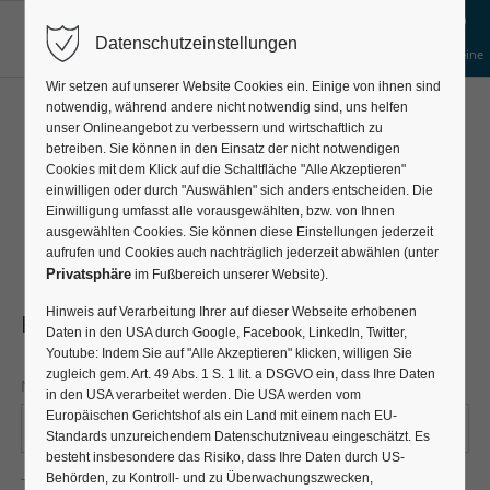
Datenschutzeinstellungen
Gruppen-
Gutscheine
Anfrage
Wir setzen auf unserer Website Cookies ein. Einige von ihnen sind
notwendig, während andere nicht notwendig sind, uns helfen
BAROKKOKKO
unser Onlineangebot zu verbessern und wirtschaftlich zu
betreiben. Sie können in den Einsatz der nicht notwendigen
Cookies mit dem Klick auf die Schaltfläche "Alle Akzeptieren"
Kontaktinformationen
einwilligen oder durch "Auswählen" sich anders entscheiden. Die
Einwilligung umfasst alle vorausgewählten, bzw. von Ihnen
ausgewählten Cookies. Sie können diese Einstellungen jederzeit
aufrufen und Cookies auch nachträglich jederzeit abwählen (unter
Privatsphäre
im Fußbereich unserer Website).
Hinweis auf Verarbeitung Ihrer auf dieser Webseite erhobenen
Kontaktformular
Daten in den USA durch Google, Facebook, LinkedIn, Twitter,
Youtube: Indem Sie auf "Alle Akzeptieren" klicken, willigen Sie
zugleich gem. Art. 49 Abs. 1 S. 1 lit. a DSGVO ein, dass Ihre Daten
Pflichtfeld
Name
*
in den USA verarbeitet werden. Die USA werden vom
Europäischen Gerichtshof als ein Land mit einem nach EU-
Standards unzureichendem Datenschutzniveau eingeschätzt. Es
besteht insbesondere das Risiko, dass Ihre Daten durch US-
Behörden, zu Kontroll- und zu Überwachungszwecken,
Pflichtfeld
Telefonnummer
*