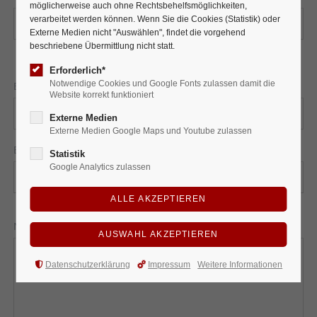
möglicherweise auch ohne Rechtsbehelfsmöglichkeiten,
verarbeitet werden können. Wenn Sie die Cookies (Statistik) oder
Externe Medien nicht "Auswählen", findet die vorgehend
beschriebene Übermittlung nicht statt.
Erforderlich*
Pflichtfeld
Notwendige Cookies und Google Fonts zulassen damit die
E-Mail
*
Website korrekt funktioniert
Externe Medien
Externe Medien Google Maps und Youtube zulassen
Pflichtfeld
Betreff
*
Statistik
Google Analytics zulassen
Pflichtfeld
Nachricht
*
Datenschutzerklärung
Impressum
Weitere Informationen