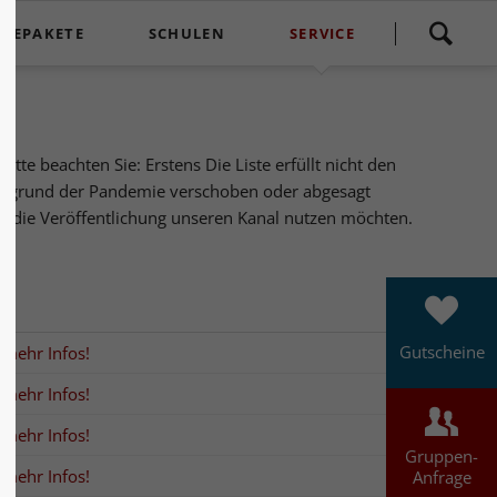
Navigation
ISEPAKETE
SCHULEN
SERVICE
überspringen
Reisepakete
Klassenfahrten
Kontakt
Reisepaket - Pauschal
Theater an der Schule
Ticketshop Reservix
te beachten Sie: Erstens Die Liste erfüllt nicht den
Reisepaket - Gruppen
Nachrichten
 aufgrund der Pandemie verschoben oder abgesagt
Reisepaket - Individuell
Partner
ür die Veröffentlichung unseren Kanal nutzen möchten.
Impressum
Datenschutzerklärung
Gutscheine
..mehr Infos!
odenschau
..mehr Infos!
..mehr Infos!
Gruppen-
..mehr Infos!
Anfrage