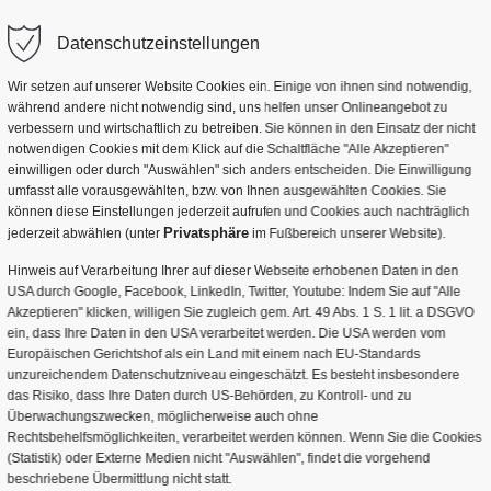
EN
RUNDFAHRTEN
UNTERHALTUNG
RE
Datenschutzeinstellungen
Stadtrundfahrt Dresden
Künstler Dresden
Wir setzen auf unserer Website Cookies ein. Einige von ihnen sind notwendig,
 Dresden für 2021 Teil 2
während andere nicht notwendig sind, uns helfen unser Onlineangebot zu
Lustige Stadtrundfahrt Dresden
Animation & Theater
verbessern und wirtschaftlich zu betreiben. Sie können in den Einsatz der nicht
notwendigen Cookies mit dem Klick auf die Schaltfläche "Alle Akzeptieren"
htigsten Veranstaltungen in Dresden und seines Umlandes geben. Bit
Lustige Dampferkaffeefahrt
Bühne & Show
einwilligen oder durch "Auswählen" sich anders entscheiden. Die Einwilligung
taltungen zum Zeitpunkt der Veröffentlichung dieser Mitteilung
umfasst alle vorausgewählten, bzw. von Ihnen ausgewählten Cookies. Sie
Stadtführung
Kutschfahrt in Dresden
Event & Empfang
e wenn Sie uns weitere wichtige Veranstaltungen mitteilen und f
können diese Einstellungen jederzeit aufrufen und Cookies auch nachträglich
Privatsphäre
jederzeit abwählen (unter
im Fußbereich unserer Website).
Stadtrundfahrt Dresden für Gruppen
Weihnachten & Feier
Hinweis auf Verarbeitung Ihrer auf dieser Webseite erhobenen Daten in den
USA durch Google, Facebook, LinkedIn, Twitter, Youtube: Indem Sie auf "Alle
Kutschfahrt in Moritzburg
Tischanimation und Musik
Akzeptieren" klicken, willigen Sie zugleich gem. Art. 49 Abs. 1 S. 1 lit. a DSGVO
ein, dass Ihre Daten in den USA verarbeitet werden. Die USA werden vom
ndgang
Erlebnisstationen
burg Festival
.
Europäischen Gerichtshof als ein Land mit einem nach EU-Standards
unzureichendem Datenschutzniveau eingeschätzt. Es besteht insbesondere
ndungen
Produktpräsentation & M
selfest Laubegast - der genaue Termin steht noch nicht fest
.
das Risiko, dass Ihre Daten durch US-Behörden, zu Kontroll- und zu
Überwachungszwecken, möglicherweise auch ohne
undgang
 Stadtteilfest - der genaue Termin steht noch nicht fest
.
Rechtsbehelfsmöglichkeiten, verarbeitet werden können. Wenn Sie die Cookies
(Statistik) oder Externe Medien nicht "Auswählen", findet die vorgehend
® – Das Dresdner Stadtfest
.
beschriebene Übermittlung nicht statt.