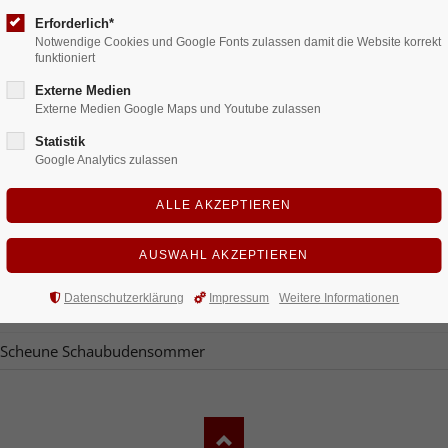
mit Guide
 Internationale Schostakowitsch Tage in Gohrisch
Erforderlich*
Notwendige Cookies und Google Fonts zulassen damit die Website korrekt
mnächte Sommer am Elbufer
funktioniert
Meißen
 Elbhangfest
Externe Medien
Externe Medien Google Maps und Youtube zulassen
ng Meißen
rale Biennale 021 - Zentrum für zeitgenössische Kunst
Statistik
Google Analytics zulassen
ge Nacht der Wissenschaften
l May Festtage in Radebeul
aissommer
 Dresdner Schlössernacht
weiz
Datenschutzerklärung
Impressum
Weitere Informationen
sdner Museeumsnacht
 Scheune Schaubudensommer