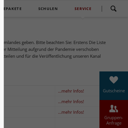
Navigation
ISEPAKETE
SCHULEN
SERVICE
überspringen
Reisepakete
Klassenfahrten
Kontakt
Reisepaket - Pauschal
Theater an der Schule
Ticketshop Reservix
Umlandes geben. Bitte beachten Sie: Erstens Die Liste
Reisepaket - Gruppen
Nachrichten
ieser Mitteilung aufgrund der Pandemie verschoben
Reisepaket - Individuell
Partner
tteilen und für die Veröffentlichung unseren Kanal
Impressum
Datenschutzerklärung
Gutscheine
...mehr Infos!
odenschau
...mehr Infos!
...mehr Infos!
Gruppen-
Anfrage