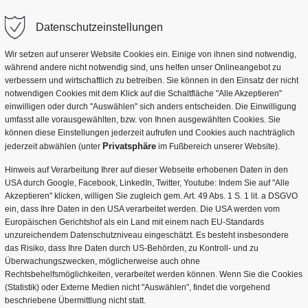
EN
RUNDFAHRTEN
UNTERHALTUNG
RE
Datenschutzeinstellungen
Stadtrundfahrt Dresden
Künstler Dresden
Wir setzen auf unserer Website Cookies ein. Einige von ihnen sind notwendig,
 Dresden für 2021 Teil 1
während andere nicht notwendig sind, uns helfen unser Onlineangebot zu
Lustige Stadtrundfahrt Dresden
Animation & Theater
verbessern und wirtschaftlich zu betreiben. Sie können in den Einsatz der nicht
notwendigen Cookies mit dem Klick auf die Schaltfläche "Alle Akzeptieren"
blick über die wichtigsten Veranstaltungen in Dresden und seines 
Lustige Dampferkaffeefahrt
Bühne & Show
einwilligen oder durch "Auswählen" sich anders entscheiden. Die Einwilligung
ens können Veranstaltungen zum Zeitpunkt der Veröffentlichung d
umfasst alle vorausgewählten, bzw. von Ihnen ausgewählten Cookies. Sie
Stadtführung
Kutschfahrt in Dresden
Event & Empfang
@barokkokko.de wenn Sie uns weitere wichtige Veranstaltungen mi
können diese Einstellungen jederzeit aufrufen und Cookies auch nachträglich
Privatsphäre
jederzeit abwählen (unter
im Fußbereich unserer Website).
Stadtrundfahrt Dresden für Gruppen
Weihnachten & Feier
Hinweis auf Verarbeitung Ihrer auf dieser Webseite erhobenen Daten in den
USA durch Google, Facebook, LinkedIn, Twitter, Youtube: Indem Sie auf "Alle
Kutschfahrt in Moritzburg
Tischanimation und Musik
Akzeptieren" klicken, willigen Sie zugleich gem. Art. 49 Abs. 1 S. 1 lit. a DSGVO
ein, dass Ihre Daten in den USA verarbeitet werden. Die USA werden vom
ndgang
Erlebnisstationen
ttenparade der Sächsischen Dampfschifffahrt
Europäischen Gerichtshof als ein Land mit einem nach EU-Standards
unzureichendem Datenschutzniveau eingeschätzt. Es besteht insbesondere
ndungen
Produktpräsentation & M
 Dresdner Musikfestspiele
das Risiko, dass Ihre Daten durch US-Behörden, zu Kontroll- und zu
Überwachungszwecken, möglicherweise auch ohne
undgang
Internationales Dixielandfestival - ist leider abgesagt!
Rechtsbehelfsmöglichkeiten, verarbeitet werden können. Wenn Sie die Cookies
(Statistik) oder Externe Medien nicht "Auswählen", findet die vorgehend
 BRN - Bunte Republik Neustadt - ist leider abgesagt!
beschriebene Übermittlung nicht statt.